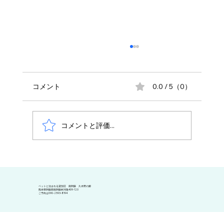
コメント
0.0 / 5（0）
コメントと評価...
なんかいい感じだったので
​ペットと泊まれる貸別荘 南阿蘇 久木野の郷
熊本県阿蘇郡南阿蘇村河陰409-120
​ご予約は090-2593-8194