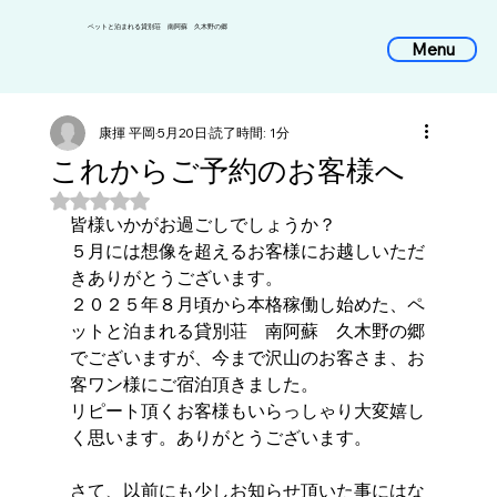
​ペットと泊まれる貸別荘 南阿蘇 久木野の郷
Menu
康揮 平岡
5月20日
読了時間: 1分
これからご予約のお客様へ
5つ星のうちNaNと評価されています。
皆様いかがお過ごしでしょうか？
５月には想像を超えるお客様にお越しいただ
きありがとうございます。
２０２５年８月頃から本格稼働し始めた、ペ
ットと泊まれる貸別荘　南阿蘇　久木野の郷
でございますが、今まで沢山のお客さま、お
客ワン様にご宿泊頂きました。
リピート頂くお客様もいらっしゃり大変嬉し
く思います。ありがとうございます。
さて、以前にも少しお知らせ頂いた事にはな