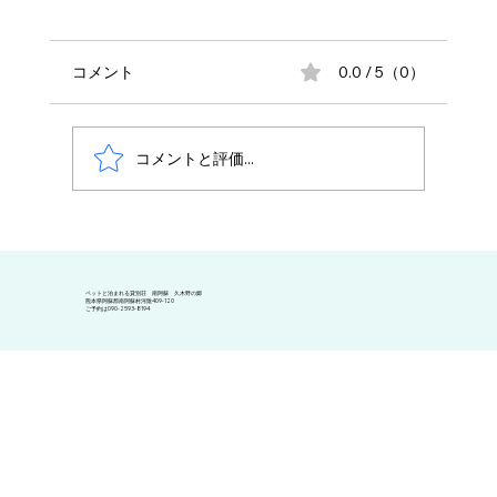
コメント
0.0 / 5（0）
コメントと評価...
BBQ調理セット変更のお知らせ
​ペットと泊まれる貸別荘 南阿蘇 久木野の郷
熊本県阿蘇郡南阿蘇村河陰409-120
​ご予約は090-2593-8194