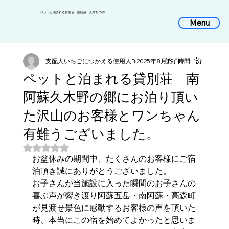
​ペットと泊まれる貸別荘 南阿蘇 久木野の郷
Menu
支配人いちごにつかえる使用人B
2025年8月19日
読了時間: 1分
ペットと泊まれる貸別荘 南
阿蘇久木野の郷にお泊り頂い
た沢山のお客様とワンちゃん
有難うございました。
5つ星のうちNaNと評価されています。
お盆休みの期間中、たくさんのお客様にご宿
泊頂き誠にありがとうございました。
お子さんが当施設に入った瞬間のお子さんの
喜ぶ声が響き渡り阿蘇五岳・南阿蘇・高森町
が見渡せ景色に感動するお客様の声を頂いた
時、本当にこの宿を始めてよかったと思いま