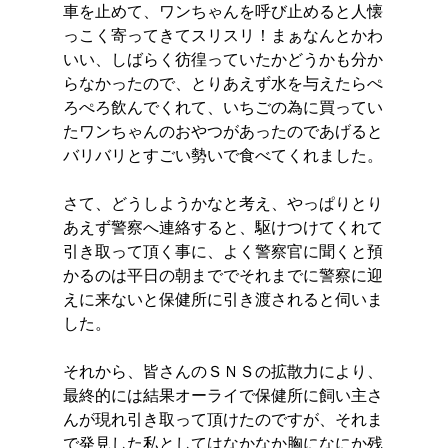
車を止めて、ワンちゃんを呼び止めると人懐
っこく寄ってきてスリスリ！まぁなんとかわ
いい、しばらく彷徨っていたかどうかも分か
らなかったので、とりあえず水を与えたらぺ
ろぺろ飲んでくれて、いちごの為に買ってい
たワンちゃんのおやつがあったのであげると
バリバリとすごい勢いで食べてくれました。
さて、どうしようかなと考え、やっぱりとり
あえず警察へ連絡すると、駆けつけてくれて
引き取って頂く事に、よく警察官に聞くと預
かるのは平日の朝まででそれまでに警察に迎
えに来ないと保健所に引き渡されると伺いま
した。
それから、皆さんのＳＮＳの拡散力により、
最終的には結果オーライで保健所に飼い主さ
んが現れ引き取って頂けたのですが、それま
で発見した私としてはなかなか胸になにか残