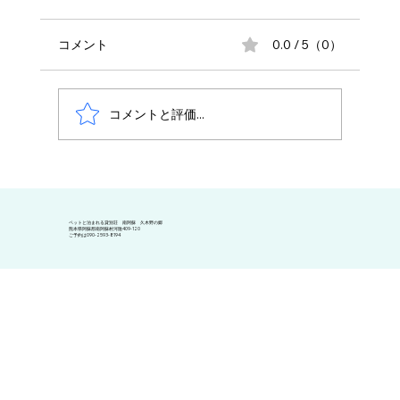
コメント
0.0 / 5（0）
コメントと評価...
BBQ調理セット変更のお知らせ
​ペットと泊まれる貸別荘 南阿蘇 久木野の郷
熊本県阿蘇郡南阿蘇村河陰409-120
​ご予約は090-2593-8194