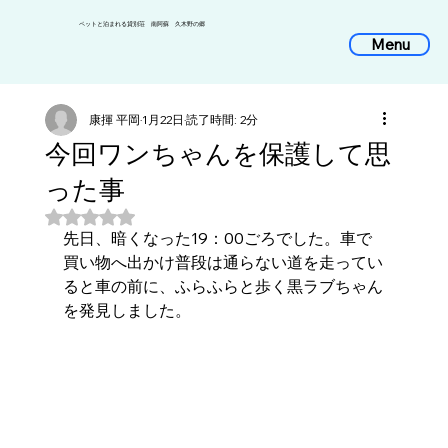
​ペットと泊まれる貸別荘 南阿蘇 久木野の郷
Menu
康揮 平岡
1月22日
読了時間: 2分
今回ワンちゃんを保護して思
った事
5つ星のうちNaNと評価されています。
先日、暗くなった19：00ごろでした。車で
買い物へ出かけ普段は通らない道を走ってい
ると車の前に、ふらふらと歩く黒ラブちゃん
を発見しました。